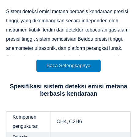
Sistem deteksi emisi metana berbasis kendaraan presisi
tinggi, yang dikembangkan secara independen oleh
instrumen kubik, terdiri dari detektor kebocoran gas alami
presisi tinggi, sistem pemosisian Beidou presisi tinggi,
anemometer ultrasonik, dan platform perangkat lunak.
Sistem dapat dipasang pada kendaraan motor, untuk
Baca Selengkapnya
terus mengukur konsentrasi metana dan konsentrasi
etana konsentrasi rendah pada udara sekitar, serta
lintang dan bujur, kecepatan kendaraan, arah angin, dan
Spesifikasi sistem deteksi emisi metana
berbasis kendaraan
kecepatan angin dalam waktu nyata saat kendaraan
bergerak. Ini memungkinkan deteksi cepat, identifikasi,
hitungan, dan penilaian emisi metana dan kebocoran
Komponen
gas, serta identifikasi potensi kebocoran poin, dengan
CH4, C2H6
pengukuran
operasi yang mudah dan efisien.