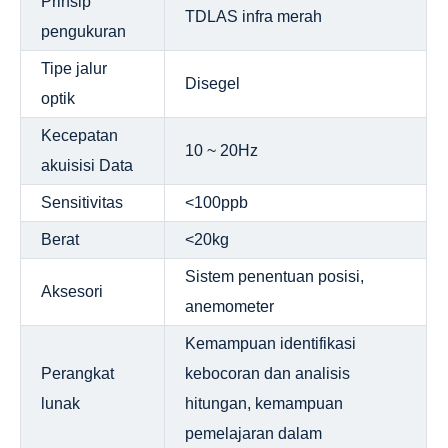
Prinsip
TDLAS infra merah
pengukuran
Fitur
Tipe jalur
Akurasi tinggi dan respons cepat
Disegel
optik
Drift ultra-rendah, tidak perlu kalibrasi di tempat
Kecepatan
Perangkat lunak domestik untuk memastikan
10 ~ 20Hz
akuisisi Data
keamanan data
Sensitivitas
<100ppb
Antarmuka komunikasi multi untuk transmisi data yang
lancar
Berat
<20kg
Sistem penentuan posisi,
Aksesori
anemometer
Kemampuan identifikasi
Perangkat
kebocoran dan analisis
lunak
hitungan, kemampuan
pemelajaran dalam