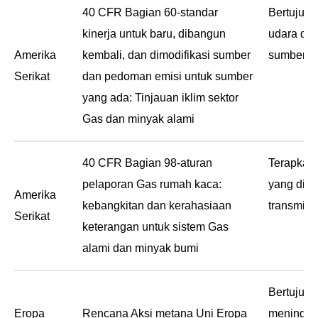
biaya emi
40 CFR Bagian 60-standar
Bertujuan
kinerja untuk baru, dibangun
udara dar
Amerika
kembali, dan dimodifikasi sumber
sumber G
Serikat
dan pedoman emisi untuk sumber
yang ada: Tinjauan iklim sektor
Gas dan minyak alami
40 CFR Bagian 98-aturan
Terapkan 
pelaporan Gas rumah kaca:
yang diop
Amerika
kebangkitan dan kerahasiaan
transmisi 
Serikat
keterangan untuk sistem Gas
alami dan minyak bumi
Bertujuan
Eropa
Rencana Aksi metana Uni Eropa
meningkat