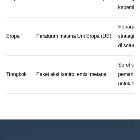
kepemimp
perubahan
Sebagai b
Eropa
Peraturan metana Uni Eropa (UE)
strategi
di seluru
mengurang
Sorot seb
Tiongkok
Paket aksi kontrol emisi metana
pemantaua
untuk emi
pengendal
pertanian