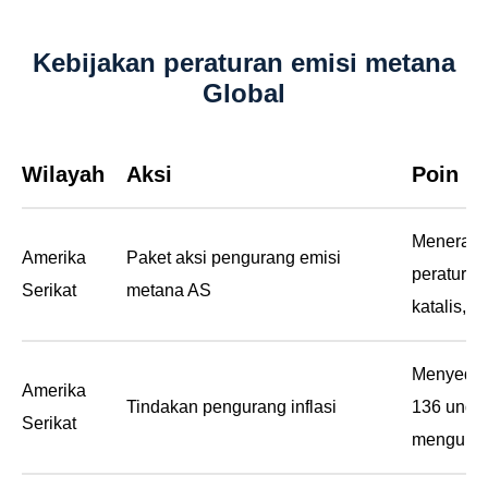
Kebijakan peraturan emisi metana
Global
Wilayah
Aksi
Poin K
Menerapk
Amerika
Paket aksi pengurang emisi
peraturan
Serikat
metana AS
katalis, 
yang dapa
publik da
Menyediak
Amerika
menguran
Tindakan pengurang inflasi
136 undan
Serikat
mengurang
alami da